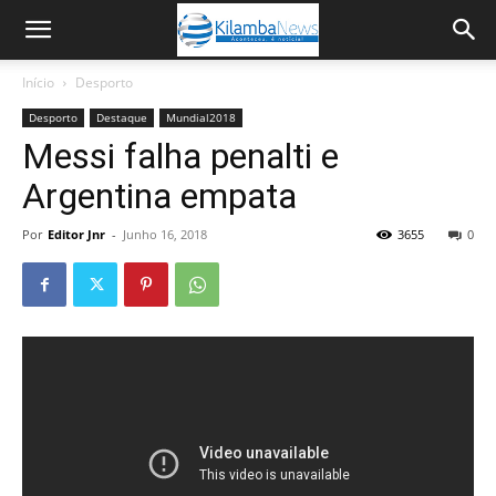
Início
Desporto
Desporto
Destaque
Mundial2018
Messi falha penalti e
Argentina empata
Por
Editor Jnr
-
Junho 16, 2018
3655
0