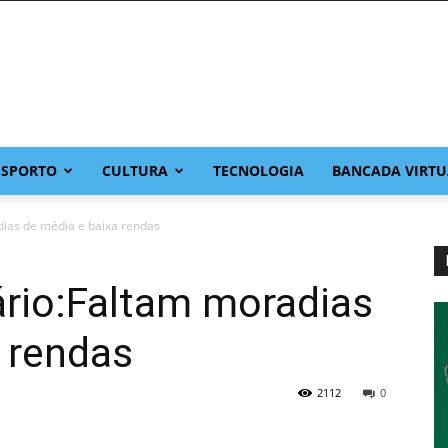
ESPORTO
CULTURA
TECNOLOGIA
BANCADA VIRTU
dias de média e baixa rendas
ário:Faltam moradias
 rendas
2112
0