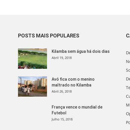
POSTS MAIS POPULARES
C
Kilamba sem água há dois dias
D
Abril 19, 2018
No
S
D
Avó fica com o menino
maltrado no Kilamba
T
Abril 26, 2018
C
M
França vence o mundial de
Futebol
O
Julho 15, 2018
Po