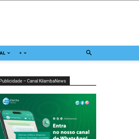
AL
+
Publicidade – Canal KilambaNews