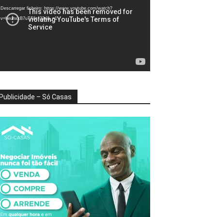
deo
Descarregar ficheiro: https://www.youtube.com/watch?
v=heunxxB7uTA&t=22s&_=1
Publicidade – Só Casas