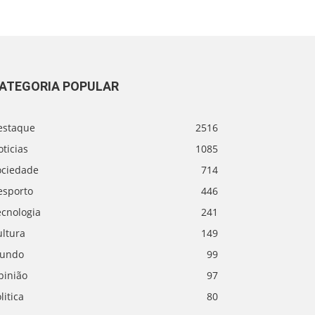
ATEGORIA POPULAR
estaque
2516
ticias
1085
ociedade
714
esporto
446
ecnologia
241
ultura
149
undo
99
pinião
97
litica
80