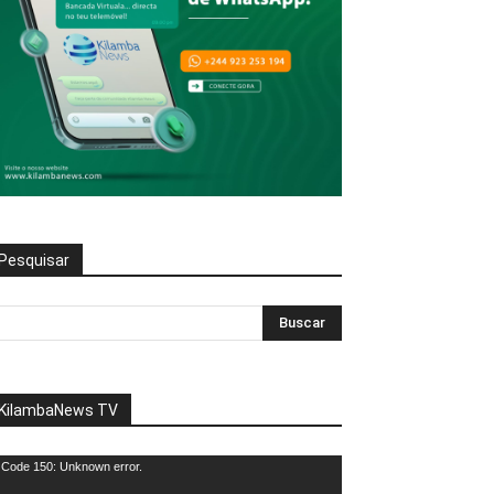
Pesquisar
KilambaNews TV
eprodutor
Code 150: Unknown error.
e