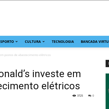
ESPORTO
CULTURA
TECNOLOGIA
BANCADA VIRTU
em postos de abastecimento elétricos
onald’s investe em
cimento elétricos
3725
0