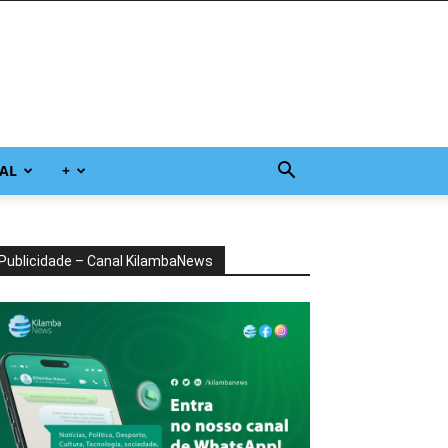
AL
+
Publicidade – Canal KilambaNews