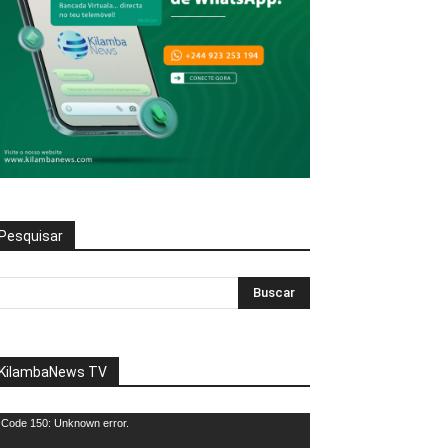
Pesquisar
KilambaNews TV
eprodutor
Code 150: Unknown error.
e