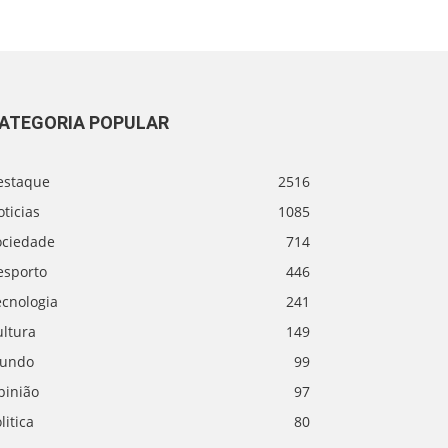
ATEGORIA POPULAR
estaque
2516
ticias
1085
ociedade
714
esporto
446
ecnologia
241
ultura
149
undo
99
pinião
97
litica
80