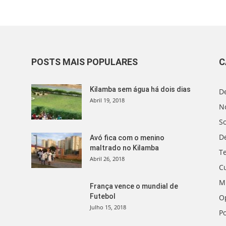
POSTS MAIS POPULARES
C
Kilamba sem água há dois dias
D
Abril 19, 2018
No
S
D
Avó fica com o menino
maltrado no Kilamba
T
Abril 26, 2018
C
M
França vence o mundial de
Futebol
O
Julho 15, 2018
Po