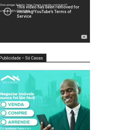
deo
Descarregar ficheiro: https://www.youtube.com/watch?
v=heunxxB7uTA&t=22s&_=1
Publicidade – Só Casas