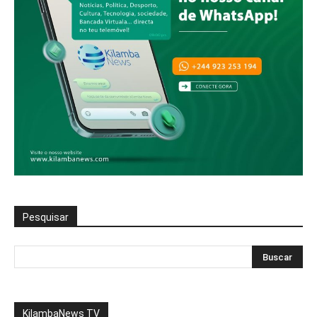
Pesquisar
KilambaNews TV