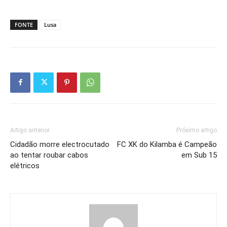
FONTE
Lusa
Artigo anterior
Próximo artigo
Cidadão morre electrocutado
FC XK do Kilamba é Campeão
ao tentar roubar cabos
em Sub 15
elétricos