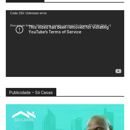
Reprodutor
Code 150: Unknown error.
de
vídeo
Descarregar ficheiro: https://www.youtube.com/watch?v=heunxxB7uTA&t=22s&_=1
Publicidade – Só Casas