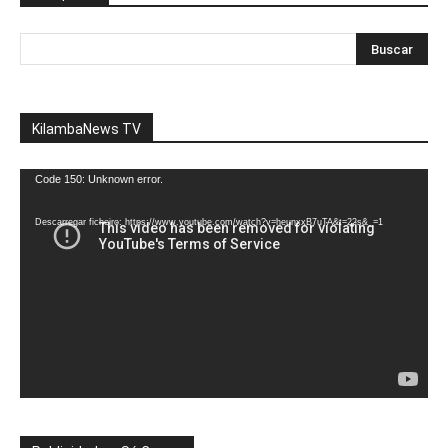
KilambaNews TV
Reprodutor
Code 150: Unknown error.
de
vídeo
Descarregar ficheiro: https://www.youtube.com/watch?v=heunxxB7uTA&t=22s&_=1