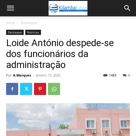
Início
Destaque
Destaque
Noticias
Loide António despede-se
dos funcionários da
administração
Por
A.Marques
-
Janeiro 13, 2025
1483
0