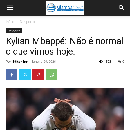
Início
Desporto
Desporto
Kylian Mbappé: Não é normal
o que vimos hoje.
Por
Editor Jnr
-
Janeiro 29, 2026
1523
0