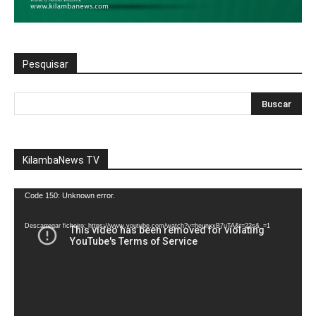
Pesquisar
KilambaNews TV
Reprodutor
Code 150: Unknown error.
de
vídeo
Descarregar ficheiro: https://www.youtube.com/watch?v=heunxxB7uTA&t=22s&_=1