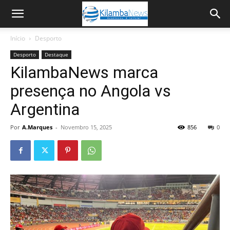
Início
Desporto
Desporto
Destaque
KilambaNews marca
presença no Angola vs
Argentina
Por
A.Marques
-
Novembro 15, 2025
856
0