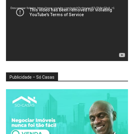
de
vídeo
Descarregar ficheiro: https://www.youtube.com/watch?v=heunxxB7uTA&t=22s&_=1
Publicidade – Só Casas