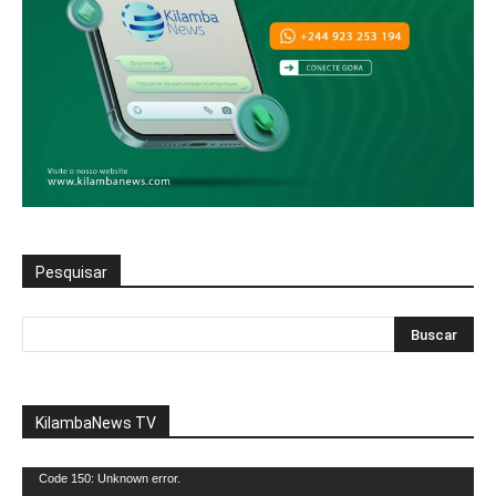
Pesquisar
KilambaNews TV
Reprodutor
Code 150: Unknown error.