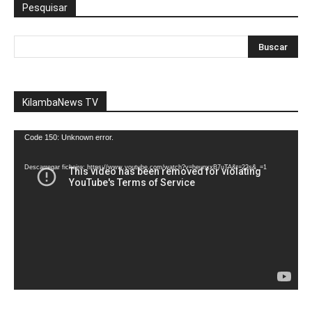
Pesquisar
KilambaNews TV
Reprodutor
Code 150: Unknown error.
de
vídeo
Descarregar ficheiro: https://www.youtube.com/watch?v=heunxxB7uTA&t=22s&_=1