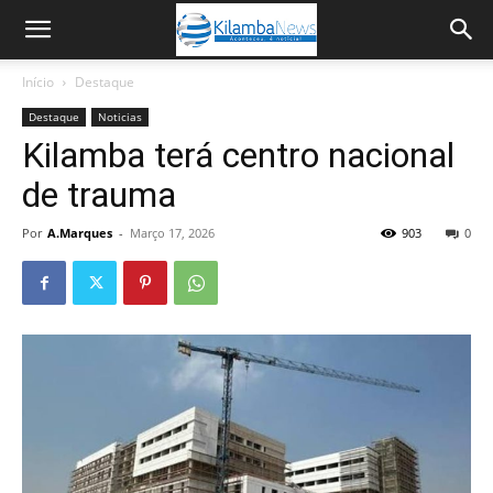
Início
Destaque
Destaque
Noticias
Kilamba terá centro nacional
de trauma
Por
A.Marques
-
Março 17, 2026
903
0