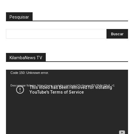
Pesquisar
KilambaNews TV
Reprodutor
Code 150: Unknown error.
de
vídeo
Descarregar ficheiro: https://www.youtube.com/watch?v=heunxxB7uTA&t=22s&_=1