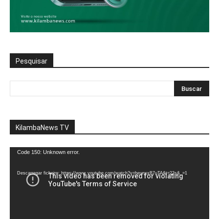
Pesquisar
KilambaNews TV
Reprodutor
Code 150: Unknown error.
de
vídeo
Descarregar ficheiro: https://www.youtube.com/watch?v=heunxxB7uTA&t=22s&_=1