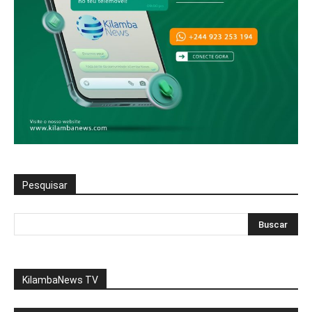
Pesquisar
KilambaNews TV