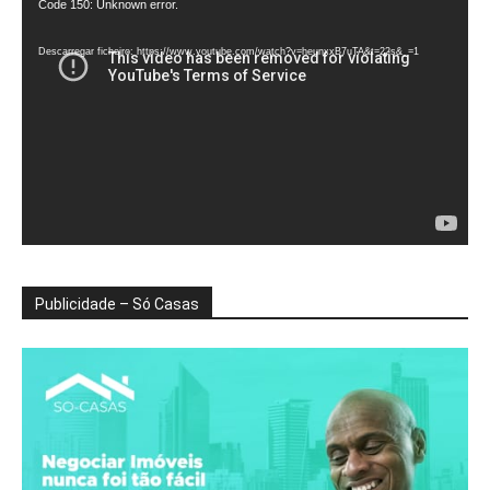
Reprodutor
Code 150: Unknown error.
de
vídeo
Descarregar ficheiro: https://www.youtube.com/watch?v=heunxxB7uTA&t=22s&_=1
Publicidade – Só Casas