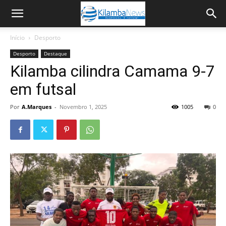
Início
Desporto
Desporto
Destaque
Kilamba cilindra Camama 9-7
em futsal
Por
A.Marques
-
Novembro 1, 2025
1005
0