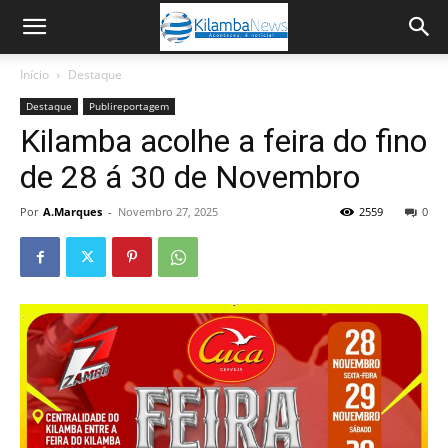
Início
Destaque
Destaque
Publireportagem
Kilamba acolhe a feira do fino
de 28 á 30 de Novembro
Por
A.Marques
-
Novembro 27, 2025
2559
0