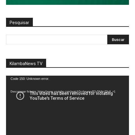
Pesquisar
KilambaNews TV
Reprodutor
Code 150: Unknown error.
de
vídeo
Descarregar ficheiro: https://www.youtube.com/watch?v=heunxxB7uTA&t=22s&_=1