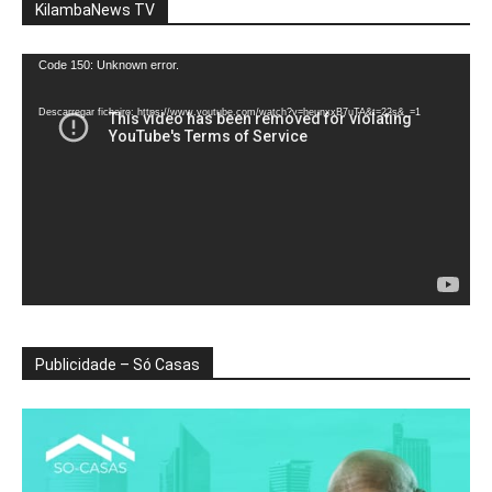
KilambaNews TV
Reprodutor
Code 150: Unknown error.
de
vídeo
Descarregar ficheiro: https://www.youtube.com/watch?v=heunxxB7uTA&t=22s&_=1
Publicidade – Só Casas