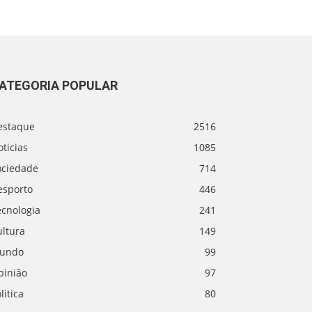
ATEGORIA POPULAR
estaque
2516
ticias
1085
ociedade
714
esporto
446
ecnologia
241
ultura
149
undo
99
pinião
97
litica
80