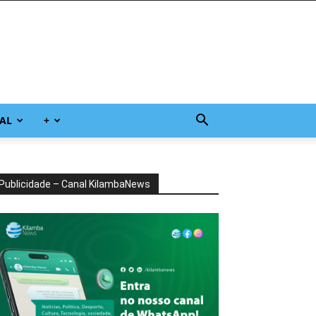
AL
+
Publicidade – Canal KilambaNews