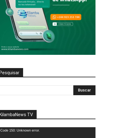
Pesquisar
KilambaNews TV
eprodutor
Code 150: Unknown error.
e