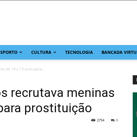
ESPORTO
CULTURA
TECNOLOGIA
BANCADA VIRTU
as de 14 e 15 anos para...
s recrutava meninas
para prostituição
2754
0