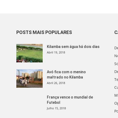
POSTS MAIS POPULARES
C
Kilamba sem água há dois dias
D
Abril 19, 2018
No
S
D
Avó fica com o menino
maltrado no Kilamba
T
Abril 26, 2018
C
M
França vence o mundial de
Futebol
O
Julho 15, 2018
Po