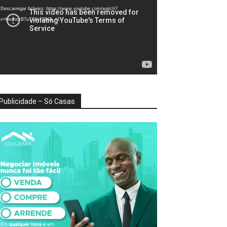
deo
Descarregar ficheiro: https://www.youtube.com/watch?
v=heunxxB7uTA&t=22s&_=1
Publicidade – Só Casas