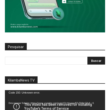
Pesquisar
KilambaNews TV
Reprodutor
Code 150: Unknown error.
de
vídeo
Descarregar ficheiro: https://www.youtube.com/watch?v=heunxxB7uTA&t=22s&_=1