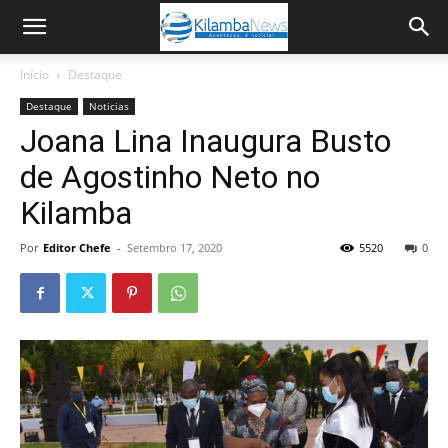
Início
Destaque
Destaque
Noticias
Joana Lina Inaugura Busto
de Agostinho Neto no
Kilamba
Por
Editor Chefe
-
Setembro 17, 2020
5520
0