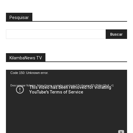
Pesquisar
KilambaNews TV
Reprodutor
Code 150: Unknown error.
de
vídeo
Descarregar ficheiro: https://www.youtube.com/watch?v=heunxxB7uTA&t=22s&_=1