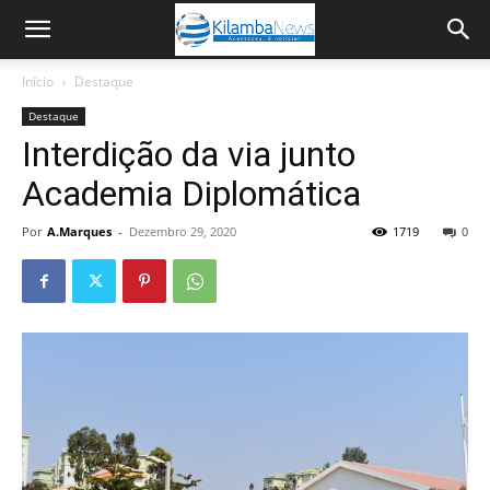
Início
Destaque
Destaque
Interdição da via junto
Academia Diplomática
Por
A.Marques
-
Dezembro 29, 2020
1719
0