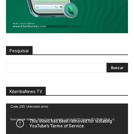
Pesquisar
KilambaNews TV
Reprodutor
Code 150: Unknown error.
de
vídeo
Descarregar ficheiro: https://www.youtube.com/watch?v=heunxxB7uTA&t=22s&_=1