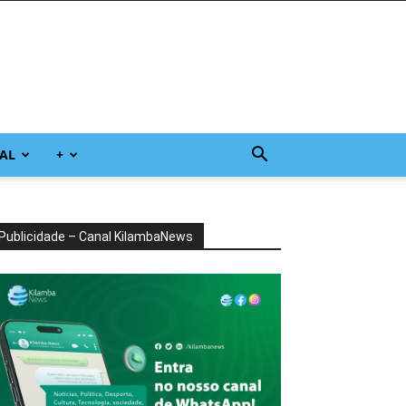
AL
+
Publicidade – Canal KilambaNews