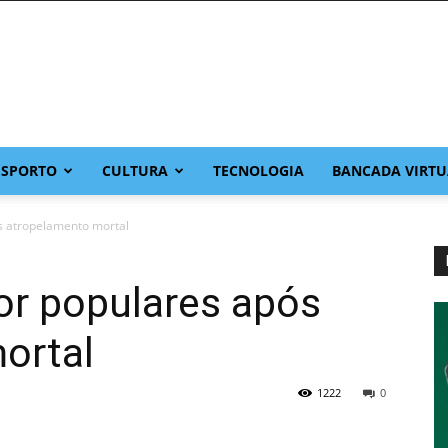
ESPORTO
CULTURA
TECNOLOGIA
BANCADA VIRTU
s atropelamento mortal
or populares após
ortal
1222
0