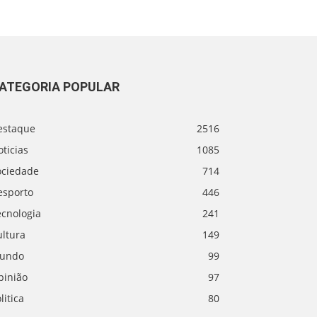
ATEGORIA POPULAR
estaque
2516
ticias
1085
ociedade
714
esporto
446
ecnologia
241
ultura
149
undo
99
pinião
97
litica
80