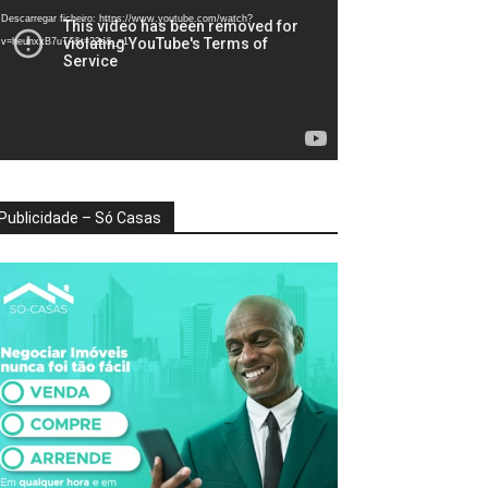
deo
Descarregar ficheiro: https://www.youtube.com/watch?
v=heunxxB7uTA&t=22s&_=1
Publicidade – Só Casas