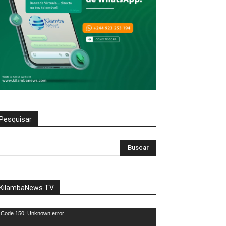
Pesquisar
KilambaNews TV
eprodutor
Code 150: Unknown error.
e