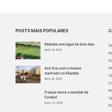
POSTS MAIS POPULARES
C
Kilamba sem água há dois dias
D
Abril 19, 2018
No
S
D
Avó fica com o menino
maltrado no Kilamba
T
Abril 26, 2018
C
M
França vence o mundial de
Futebol
O
Julho 15, 2018
Po