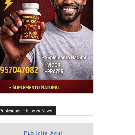
Publicidade – KilambaNews