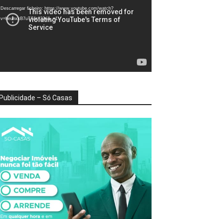
deo
Descarregar ficheiro: https://www.youtube.com/watch?
v=heunxxB7uTA&t=22s&_=1
Publicidade – Só Casas