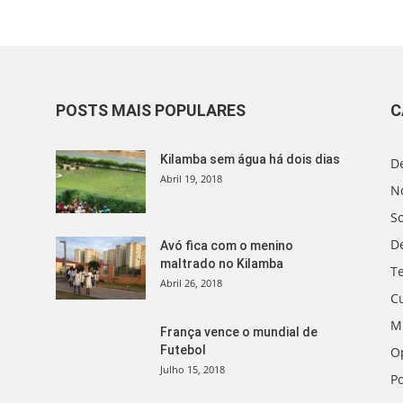
POSTS MAIS POPULARES
C
Kilamba sem água há dois dias
D
Abril 19, 2018
No
S
D
Avó fica com o menino
maltrado no Kilamba
T
Abril 26, 2018
C
M
França vence o mundial de
Futebol
O
Julho 15, 2018
Po