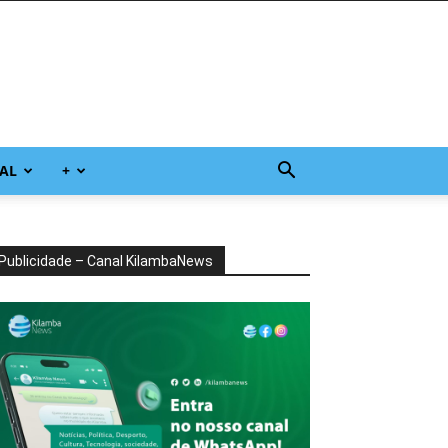
AL
+
Publicidade – Canal KilambaNews