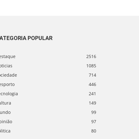
ATEGORIA POPULAR
estaque
2516
ticias
1085
ociedade
714
esporto
446
ecnologia
241
ultura
149
undo
99
pinião
97
litica
80