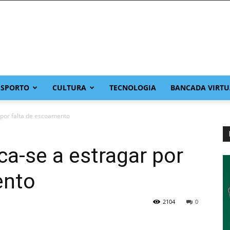
ESPORTO
CULTURA
TECNOLOGIA
BANCADA VIRTU
r por falta de escoamento
sca-se a estragar por
ento
2104
0