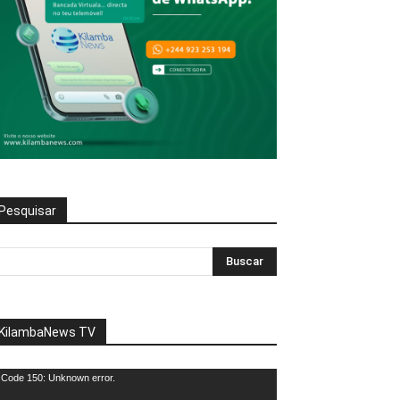
Pesquisar
KilambaNews TV
eprodutor
Code 150: Unknown error.
e