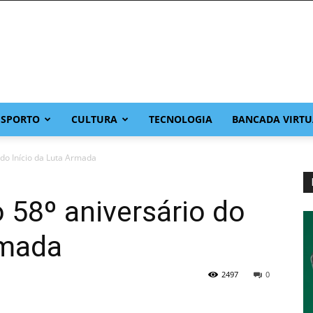
ESPORTO
CULTURA
TECNOLOGIA
BANCADA VIRTU
 do Início da Luta Armada
o 58º aniversário do
rmada
2497
0