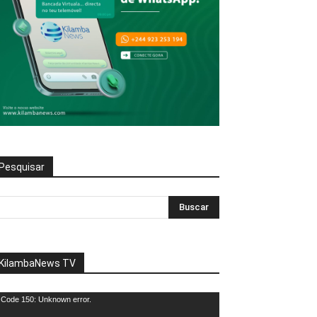
Pesquisar
KilambaNews TV
eprodutor
Code 150: Unknown error.
e