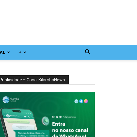
AL
+
Publicidade – Canal KilambaNews