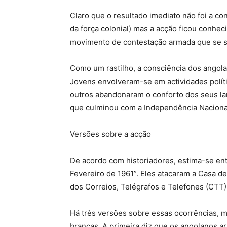
Claro que o resultado imediato não foi a co
da força colonial) mas a acção ficou conhec
movimento de contestação armada que se segu
Como um rastilho, a consciência dos angola
Jovens envolveram-se em actividades políti
outros abandonaram o conforto dos seus lar
que culminou com a Independência Nacional
Versões sobre a acção
De acordo com historiadores, estima-se en
Fevereiro de 1961”. Eles atacaram a Casa de
dos Correios, Telégrafos e Telefones (CTT) 
Há três versões sobre essas ocorrências, m
brancas. A primeira diz que os angolanos a