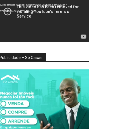
deo
Descarregar ficheiro: https://www.youtube.com/watch?
v=heunxxB7uTA&t=22s&_=1
Publicidade – Só Casas