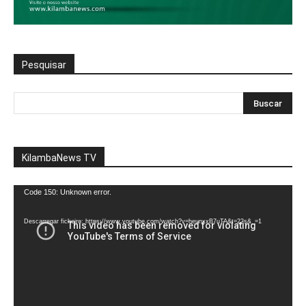
Pesquisar
KilambaNews TV
Reprodutor
Code 150: Unknown error.
de
vídeo
Descarregar ficheiro: https://www.youtube.com/watch?v=heunxxB7uTA&t=22s&_=1