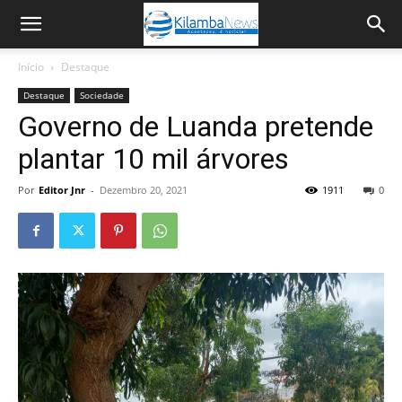
Início
Destaque
Destaque
Sociedade
Governo de Luanda pretende
plantar 10 mil árvores
Por
Editor Jnr
-
Dezembro 20, 2021
1911
0