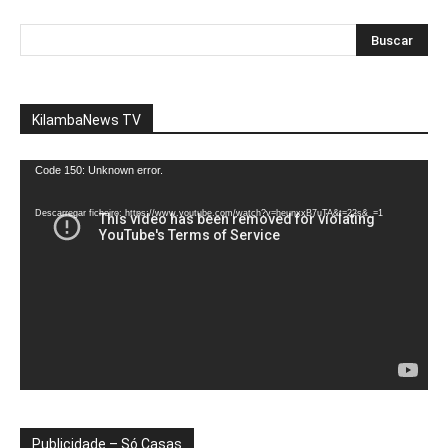
KilambaNews TV
Reprodutor
Code 150: Unknown error.
de
vídeo
Descarregar ficheiro: https://www.youtube.com/watch?v=heunxxB7uTA&t=22s&_=1
Publicidade – Só Casas