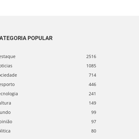
ATEGORIA POPULAR
estaque
2516
ticias
1085
ociedade
714
esporto
446
ecnologia
241
ultura
149
undo
99
pinião
97
litica
80