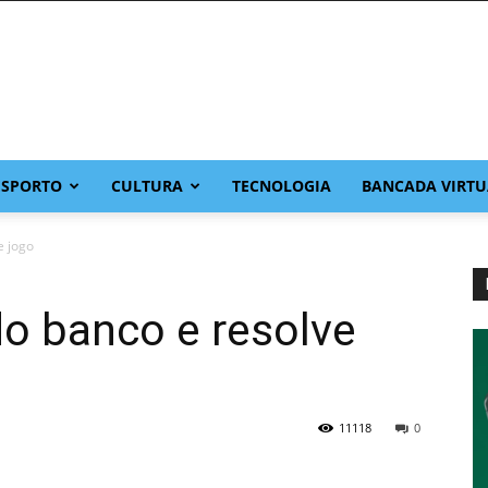
ESPORTO
CULTURA
TECNOLOGIA
BANCADA VIRTU
e jogo
do banco e resolve
11118
0