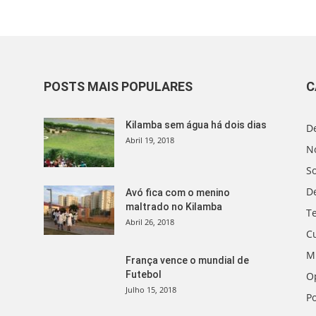
POSTS MAIS POPULARES
C
Kilamba sem água há dois dias
D
Abril 19, 2018
No
S
D
Avó fica com o menino
maltrado no Kilamba
T
Abril 26, 2018
C
M
França vence o mundial de
Futebol
O
Julho 15, 2018
Po