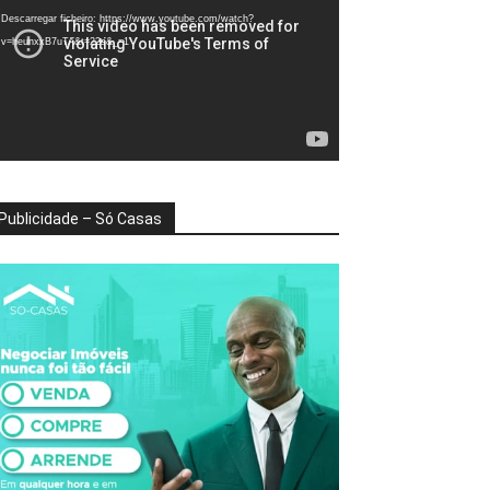
deo
Descarregar ficheiro: https://www.youtube.com/watch?
v=heunxxB7uTA&t=22s&_=1
Publicidade – Só Casas