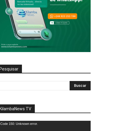
Pesquisar
KilambaNews TV
eprodutor
Code 150: Unknown error.
e