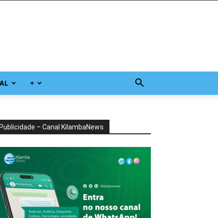
AL
+
Publicidade – Canal KilambaNews