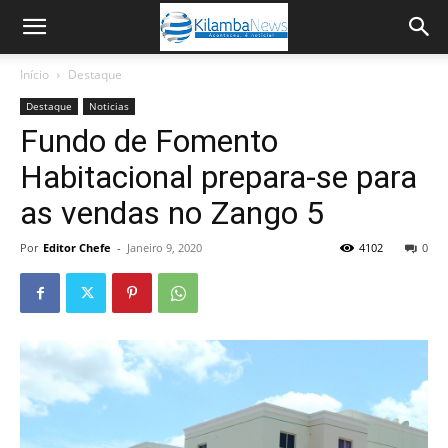
Início
Destaque
Destaque
Noticias
Fundo de Fomento
Habitacional prepara-se para
as vendas no Zango 5
Por
Editor Chefe
-
Janeiro 9, 2020
4102
0