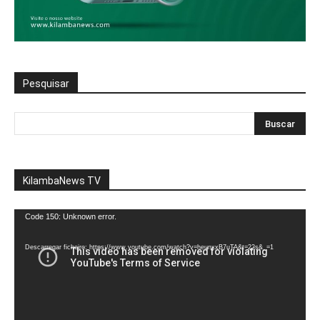
Pesquisar
KilambaNews TV
Reprodutor
Code 150: Unknown error.
de
vídeo
Descarregar ficheiro: https://www.youtube.com/watch?v=heunxxB7uTA&t=22s&_=1