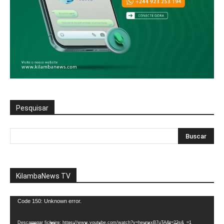
Pesquisar
KilambaNews TV
Reprodutor
Code 150: Unknown error.
de
vídeo
Descarregar ficheiro: https://www.youtube.com/watch?v=heunxxB7uTA&t=22s&_=1