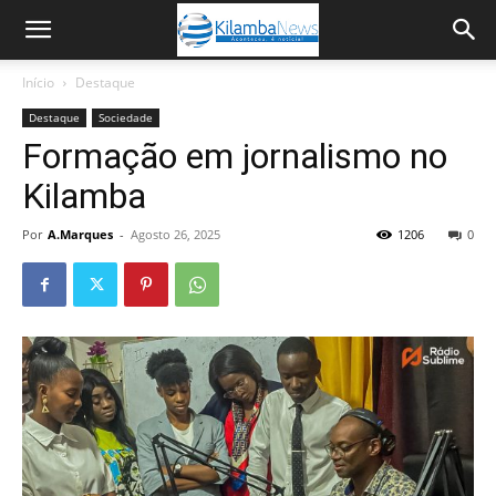
Início
Destaque
Destaque
Sociedade
Formação em jornalismo no
Kilamba
Por
A.Marques
-
Agosto 26, 2025
1206
0