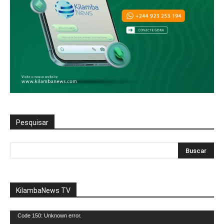
Pesquisar
KilambaNews TV
Reprodutor
Code 150: Unknown error.