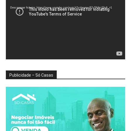
de
vídeo
Descarregar ficheiro: https://www.youtube.com/watch?v=heunxxB7uTA&t=22s&_=1
Publicidade – Só Casas