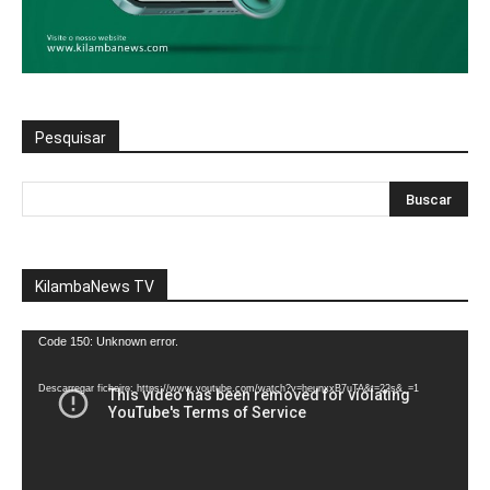
Pesquisar
KilambaNews TV
Reprodutor
Code 150: Unknown error.
de
vídeo
Descarregar ficheiro: https://www.youtube.com/watch?v=heunxxB7uTA&t=22s&_=1