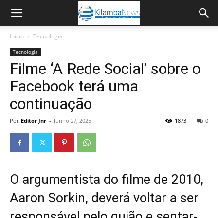
Início
Tecnologia
Tecnologia
Filme ‘A Rede Social’ sobre o
Facebook terá uma
continuação
Por
Editor Jnr
-
Junho 27, 2025
1873
0
O argumentista do filme de 2010,
Aaron Sorkin, deverá voltar a ser
responsável pelo guião e sentar-