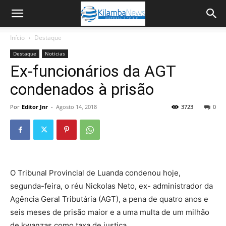
Início
Destaque
Destaque
Noticias
Ex-funcionários da AGT
condenados à prisão
Por
Editor Jnr
-
Agosto 14, 2018
3723
0
O Tribunal Provincial de Luanda condenou hoje,
segunda-feira, o réu Nickolas Neto, ex- administrador da
Agência Geral Tributária (AGT), a pena de quatro anos e
seis meses de prisão maior e a uma multa de um milhão
de kwanzas como taxa de justiça.