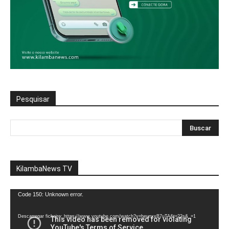
Pesquisar
KilambaNews TV
Reprodutor
Code 150: Unknown error.
de
vídeo
Descarregar ficheiro: https://www.youtube.com/watch?v=heunxxB7uTA&t=22s&_=1