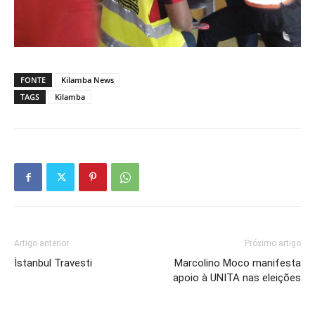
FONTE
Kilamba News
TAGS
Kilamba
Artigo anterior
Próximo artigo
İstanbul Travesti
Marcolino Moco manifesta
apoio à UNITA nas eleições