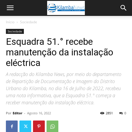
Início
Sociedade
Sociedade
Esquadra 51.° recebe
manutenção da instalação
eléctrica
A redacção do Kilamba News, por meio do departamento
de Repartição de Documentação e Imagem do Distrito
Urbano do Kilamba, no dia 16 de Julho de 2022, recebeu
uma nota informativa, que a Esquadra 51.° começa a
receber manutenção da instalação eléctrica.
Por
Editor
-
Agosto 16, 2022
2851
0