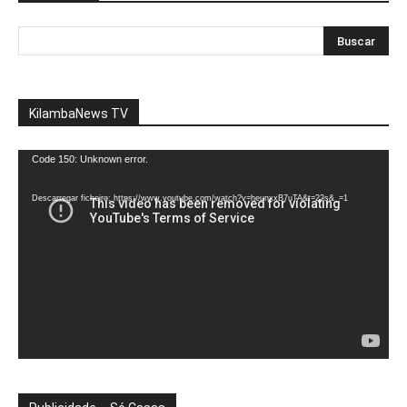
KilambaNews TV
Reprodutor
Code 150: Unknown error.
de
vídeo
Descarregar ficheiro: https://www.youtube.com/watch?v=heunxxB7uTA&t=22s&_=1