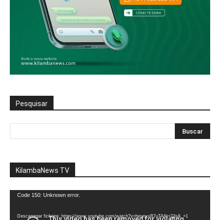
Pesquisar
KilambaNews TV
Reprodutor
Code 150: Unknown error.
de
vídeo
Descarregar ficheiro: https://www.youtube.com/watch?v=heunxxB7uTA&t=22s&_=1