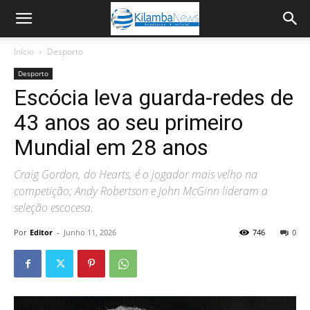
Início
Desporto
Desporto
Escócia leva guarda-redes de
43 anos ao seu primeiro
Mundial em 28 anos
Craig Gordon, do Hearts, é o jogador mais velho na
competição; Andy Robertson e John McGinn lideram a
seleção escocesa.
Por
Editor
-
Junho 11, 2026
746
0