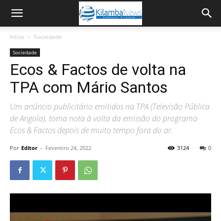
Início
Sociedade
Sociedade
Ecos & Factos de volta na
TPA com Mário Santos
Um anúncio publicitário emitidos na TPA (Televisão Pública
de Angola), toma nota à volta da emissão do programa
Ecos & Factos depois de muito tempo fora do ar.
Por
Editor
-
Fevereiro 24, 2022
3124
0