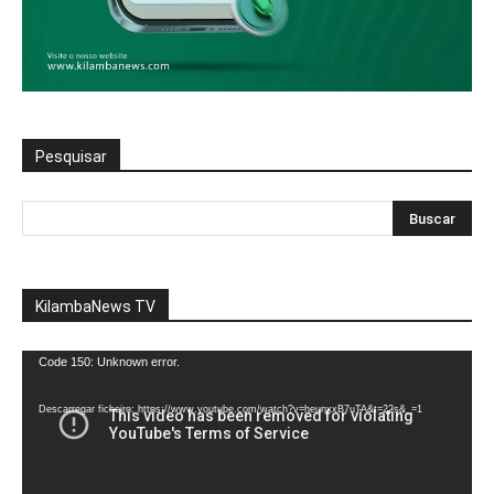
Pesquisar
KilambaNews TV
Reprodutor
Code 150: Unknown error.
de
vídeo
Descarregar ficheiro: https://www.youtube.com/watch?v=heunxxB7uTA&t=22s&_=1