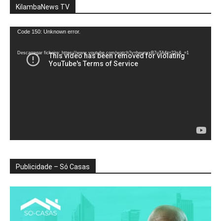
KilambaNews TV
Reprodutor
Code 150: Unknown error.
de
vídeo
Descarregar ficheiro: https://www.youtube.com/watch?v=heunxxB7uTA&t=22s&_=1
Publicidade – Só Casas