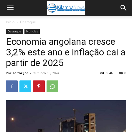
Início
Destaque
Destaque
Noticias
Economia angolana cresce
3,2% este ano e inflação cai a
partir de 2025
Por
Editor Jnr
-
Outubro 15, 2024
1046
0