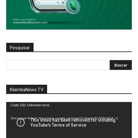
Pesquisar
KilambaNews TV
Reprodutor
Code 150: Unknown error.
de
vídeo
Descarregar ficheiro: https://www.youtube.com/watch?v=heunxxB7uTA&t=22s&_=1