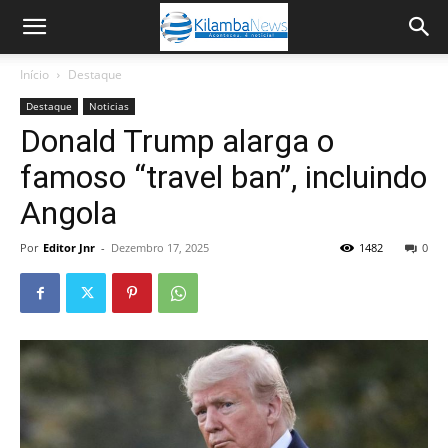
Início
Destaque
Destaque
Noticias
Donald Trump alarga o
famoso “travel ban”, incluindo
Angola
Por
Editor Jnr
-
Dezembro 17, 2025
1482
0