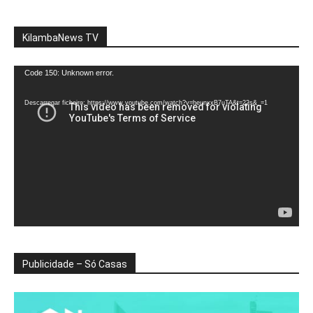
KilambaNews TV
Reprodutor
Code 150: Unknown error.
de
vídeo
Descarregar ficheiro: https://www.youtube.com/watch?v=heunxxB7uTA&t=22s&_=1
Publicidade – Só Casas