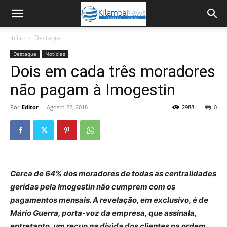
Início
Destaque
Destaque
Noticias
Dois em cada três moradores
não pagam à Imogestin
Por
Editor
-
Agosto 22, 2018
2988
0
Cerca de 64% dos moradores de todas as centralidades
geridas pela Imogestin não cumprem com os
pagamentos mensais. A revelação, em exclusivo, é de
Mário Guerra, porta-voz da empresa, que assinala,
entretanto, um recuo na dívida dos clientes na ordem