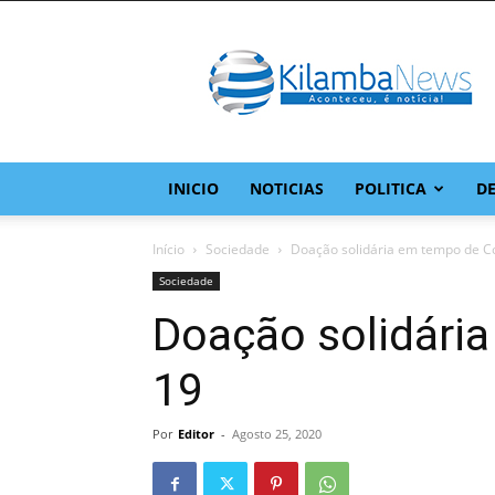
KilambaNews
–
O
site
da
comunidade
do
INICIO
NOTICIAS
POLITICA
D
Kilamba
Início
Sociedade
Doação solidária em tempo de C
Sociedade
Doação solidári
19
Por
Editor
-
Agosto 25, 2020