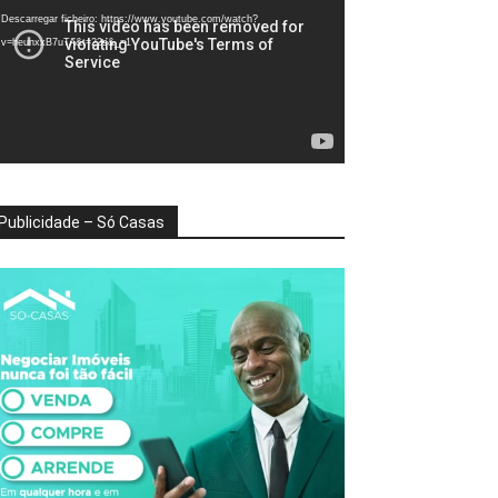
deo
Descarregar ficheiro: https://www.youtube.com/watch?
v=heunxxB7uTA&t=22s&_=1
Publicidade – Só Casas