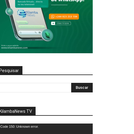
Pesquisar
KilambaNews TV
eprodutor
Code 150: Unknown error.
e