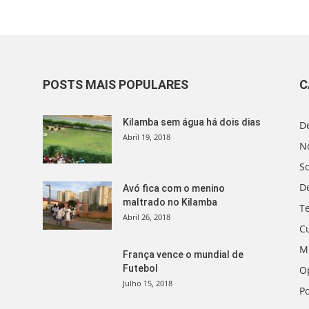
POSTS MAIS POPULARES
C
Kilamba sem água há dois dias
D
Abril 19, 2018
No
S
D
Avó fica com o menino
maltrado no Kilamba
T
Abril 26, 2018
C
M
França vence o mundial de
Futebol
O
Julho 15, 2018
Po