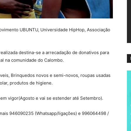
ví
ovimento UBUNTU, Universidade HipHop, Associação
ealizada destina-se a arrecadação de donativos para
cial na comunidade do Calombo.
veis, Brinquedos novos e semi-novos, roupas usadas
olar, produtos de higiene.
m vigor(Agosto e vai se estender até Setembro).
minais 946090235 (Whatsapp/ligações) e 996064498 /