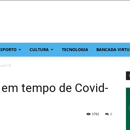
ESPORTO
CULTURA
TECNOLOGIA
BANCADA VIRTU
ovid-19
a em tempo de Covid-
5792
0