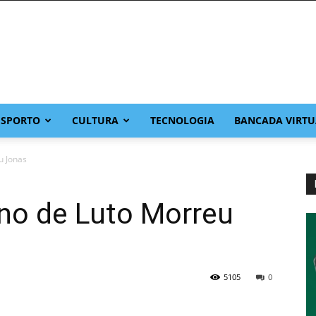
ESPORTO
CULTURA
TECNOLOGIA
BANCADA VIRTU
u Jonas
no de Luto Morreu
5105
0