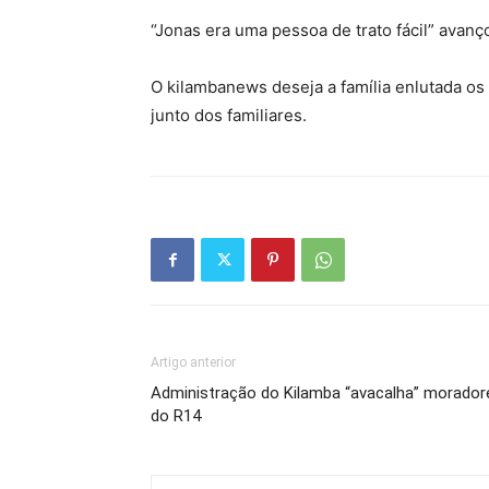
“Jonas era uma pessoa de trato fácil” avan
O kilambanews deseja a família enlutada os
junto dos familiares.
Artigo anterior
Administração do Kilamba “avacalha” morador
do R14