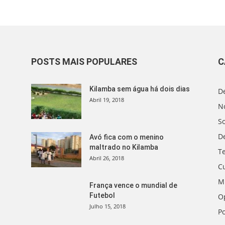
POSTS MAIS POPULARES
C
Kilamba sem água há dois dias
D
Abril 19, 2018
No
S
D
Avó fica com o menino
maltrado no Kilamba
T
Abril 26, 2018
C
M
França vence o mundial de
Futebol
O
Julho 15, 2018
Po