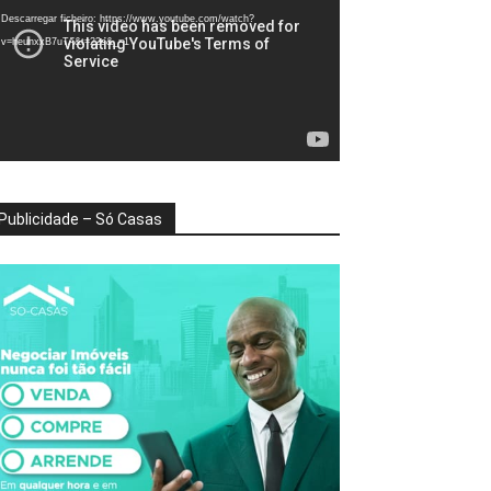
deo
Descarregar ficheiro: https://www.youtube.com/watch?
v=heunxxB7uTA&t=22s&_=1
Publicidade – Só Casas