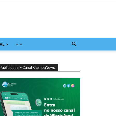
AL
+
Publicidade – Canal KilambaNews