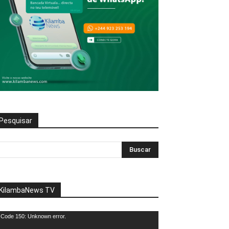
Pesquisar
KilambaNews TV
eprodutor
Code 150: Unknown error.
e