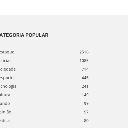
ATEGORIA POPULAR
estaque
2516
ticias
1085
ociedade
714
esporto
446
ecnologia
241
ultura
149
undo
99
pinião
97
litica
80