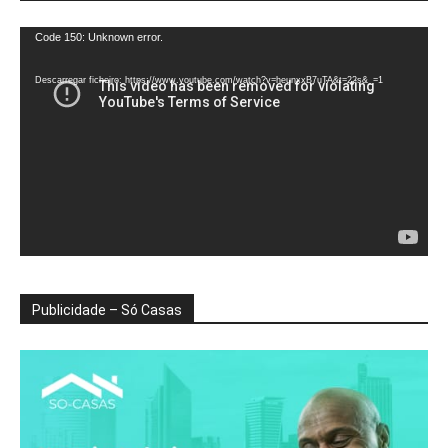
Reprodutor
Code 150: Unknown error.
de
vídeo
Descarregar ficheiro: https://www.youtube.com/watch?v=heunxxB7uTA&t=22s&_=1
Publicidade – Só Casas