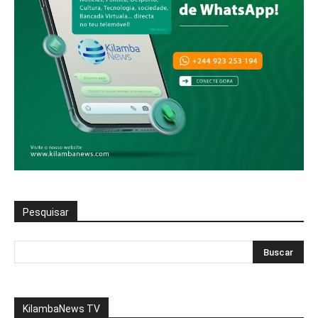
Pesquisar
KilambaNews TV