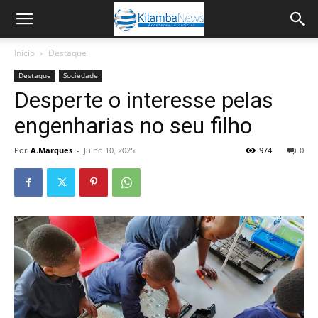
Início
Destaque
Destaque
Sociedade
Desperte o interesse pelas
engenharias no seu filho
Por
A.Marques
-
Julho 10, 2025
974
0