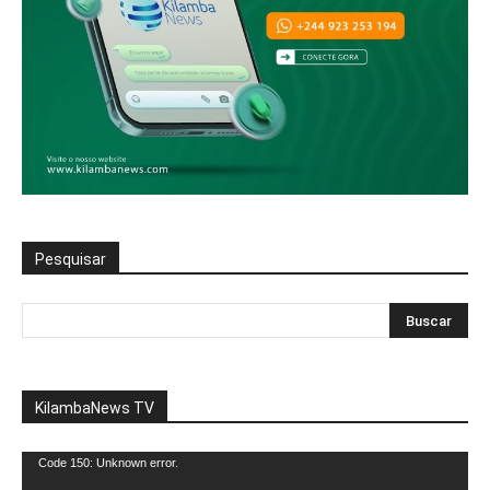
Pesquisar
KilambaNews TV
Reprodutor
Code 150: Unknown error.
de