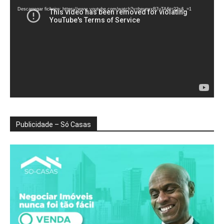
vídeo
Descarregar ficheiro: https://www.youtube.com/watch?v=heunxxB7uTA&t=22s&_=1
Publicidade – Só Casas