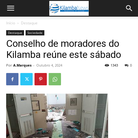
Início
Destaque
Destaque
Sociedade
Conselho de moradores do
Kilamba reúne este sábado
Por
A.Marques
-
Outubro 4, 2024
1343
0