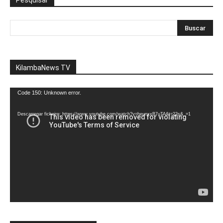
Pesquisar
KilambaNews TV
Reprodutor
Code 150: Unknown error.
de
vídeo
Descarregar ficheiro: https://www.youtube.com/watch?v=heunxxB7uTA&t=22s&_=1