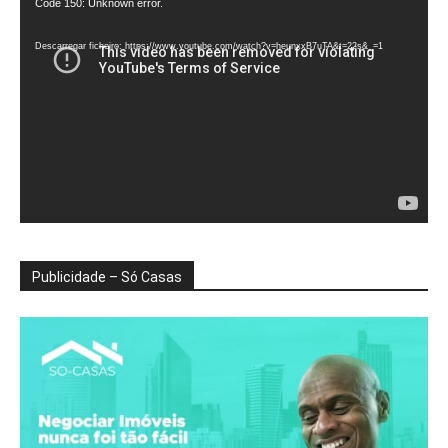
Reprodutor
Code 150: Unknown error.
de
vídeo
Descarregar ficheiro: https://www.youtube.com/watch?v=heunxxB7uTA&t=22s&_=1
Publicidade – Só Casas