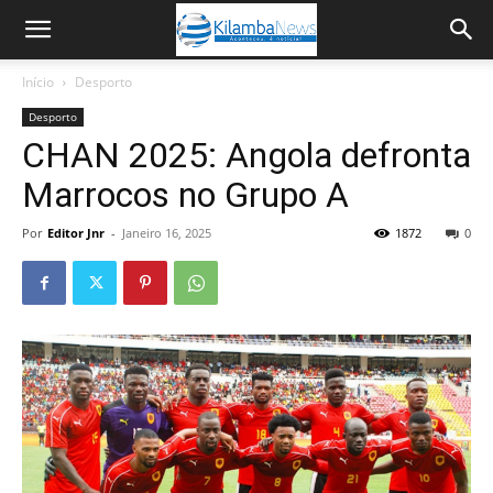
Início
Desporto
Desporto
CHAN 2025: Angola defronta
Marrocos no Grupo A
Por
Editor Jnr
-
Janeiro 16, 2025
1872
0