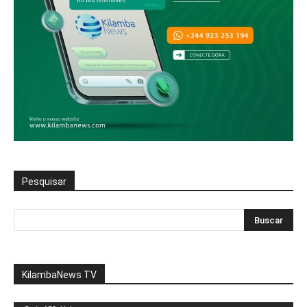
Pesquisar
KilambaNews TV