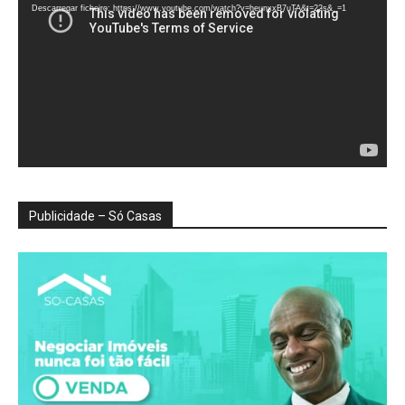
vídeo
Descarregar ficheiro: https://www.youtube.com/watch?v=heunxxB7uTA&t=22s&_=1
Publicidade – Só Casas