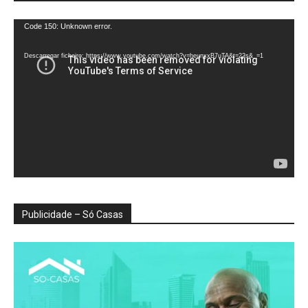
Reprodutor
Code 150: Unknown error.
de
vídeo
Descarregar ficheiro: https://www.youtube.com/watch?v=heunxxB7uTA&t=22s&_=1
Publicidade – Só Casas