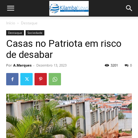
Início
Destaque
Destaque
Sociedade
Casas no Patriota em risco
de desabar
Por
A.Marques
-
Dezembro 13, 2023
3201
0