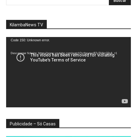
KilambaNews TV
Reprodutor
Code 150: Unknown error.
de
vídeo
Descarregar ficheiro: https://www.youtube.com/watch?v=heunxxB7uTA&t=22s&_=1
Publicidade – Só Casas