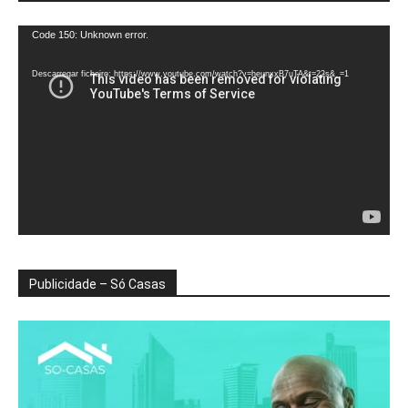
Reprodutor
Code 150: Unknown error.
de
vídeo
Descarregar ficheiro: https://www.youtube.com/watch?v=heunxxB7uTA&t=22s&_=1
Publicidade – Só Casas