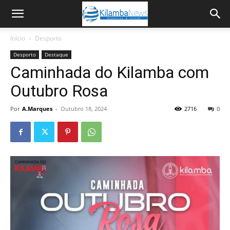
Início
Desporto
Desporto
Destaque
Caminhada do Kilamba com
Outubro Rosa
Por
A.Marques
-
Outubro 18, 2024
2716
0