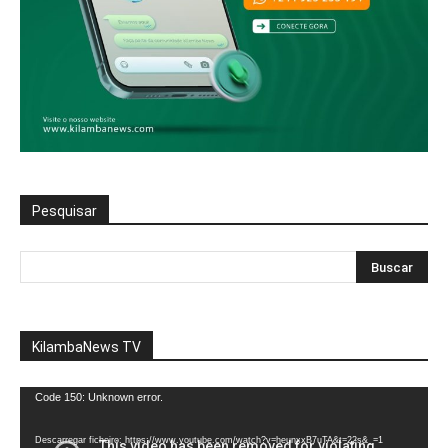
Pesquisar
KilambaNews TV
Reprodutor
Code 150: Unknown error.
de
vídeo
Descarregar ficheiro: https://www.youtube.com/watch?v=heunxxB7uTA&t=22s&_=1