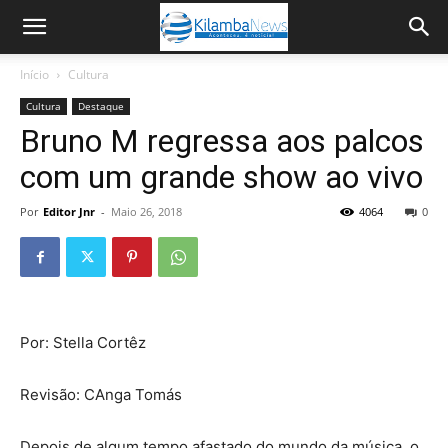
Início
Cultura
Cultura
Destaque
Bruno M regressa aos palcos
com um grande show ao vivo
Por
Editor Jnr
-
Maio 26, 2018
4064
0
Por: Stella Cortêz
Revisão: CAnga Tomás
Depois de algum tempo afastado do mundo da música, o