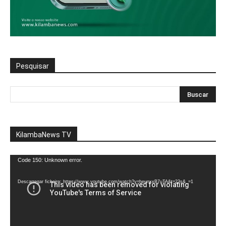
Pesquisar
KilambaNews TV
Reprodutor
Code 150: Unknown error.
de
vídeo
Descarregar ficheiro: https://www.youtube.com/watch?v=heunxxB7uTA&t=22s&_=1