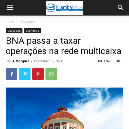
Início
Destaque
Destaque
Economia
BNA passa a taxar
operações na rede multicaixa
Por
A.Marques
-
Dezembro 15, 2021
1742
0