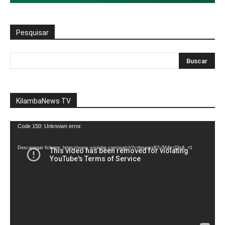
Pesquisar
KilambaNews TV
Reprodutor
Code 150: Unknown error.
de
vídeo
Descarregar ficheiro: https://www.youtube.com/watch?v=heunxxB7uTA&t=22s&_=1