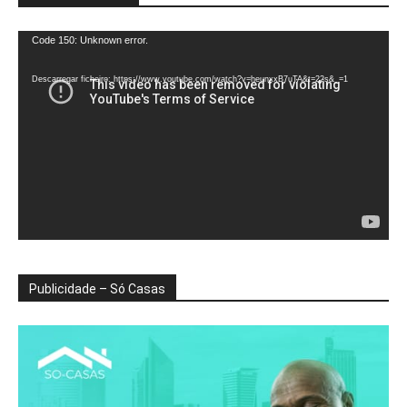
Reprodutor
Code 150: Unknown error.
de
vídeo
Descarregar ficheiro: https://www.youtube.com/watch?v=heunxxB7uTA&t=22s&_=1
Publicidade – Só Casas