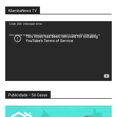
KilambaNews TV
Reprodutor
Code 150: Unknown error.
de
vídeo
Descarregar ficheiro: https://www.youtube.com/watch?v=heunxxB7uTA&t=22s&_=1
Publicidade – Só Casas