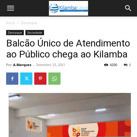
Início
Destaque
Destaque
Sociedade
Balcão Único de Atendimento
ao Público chega ao Kilamba
Por
A.Marques
-
Setembro 23, 2021
4200
0